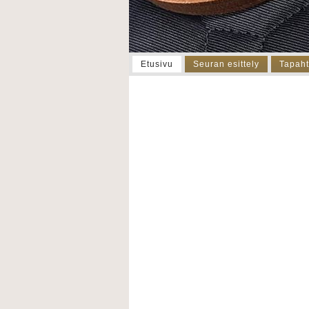
Etusivu
Seuran esittely
Tapah