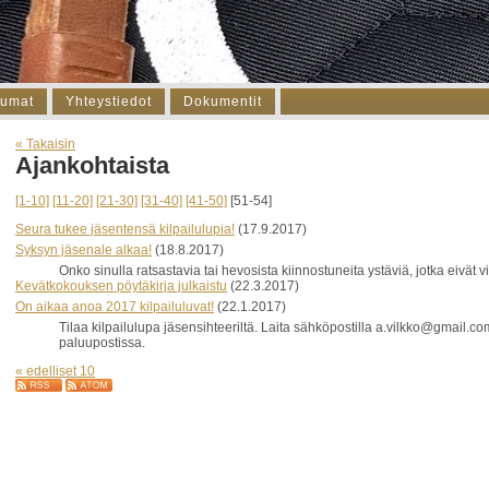
tumat
Yhteystiedot
Dokumentit
« Takaisin
Ajankohtaista
[1-10]
[11-20]
[21-30]
[31-40]
[41-50]
[51-54]
Seura tukee jäsentensä kilpailulupia!
(17.9.2017)
Syksyn jäsenale alkaa!
(18.8.2017)
Onko sinulla ratsastavia tai hevosista kiinnostuneita ystäviä, jotka eivät
Kevätkokouksen pöytäkirja julkaistu
(22.3.2017)
On aikaa anoa 2017 kilpailuluvat!
(22.1.2017)
Tilaa kilpailulupa jäsensihteeriltä. Laita sähköpostilla a.vilkko@gmail.co
paluupostissa.
« edelliset 10