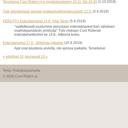
Tervetuloa Cool Riders ry:n syyskokoukseen 18.11. klo 18.30
(1.10.2019)
Tule edustamaan seuraa joukkuehallimestaruuksiin 22.9.
(3.9.2019)
PERUTTU Esterataharkat 14.8. Villa Talvio
(5.8.2019)
*valitettavasti joudumme perumaan esterataharkat liian vähäisen
osallistujamäärän johdosta* Tule mukaan Cool Ridersin
esterataharkkoihin ke 14.8., liitteenä kutsu.
Esterataharkat 27.6., lähtölista julkaistu
(25.6.2019)
Ajat ovat alustavia arvioita, ole ajoissa paikalla. Tervetuloa!
« edelliset 10
seuraavat 10 »
Tehty Yhdistysavaimella
©
2026 Cool Riders ry