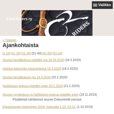
Valikko
Cool Riders ry
« Takaisin
Ajankohtaista
[1-10]
[11-20]
[21-30]
[31-40]
[41-50]
[51-54]
Seuran kevätkokous pidettiin ma 16.03.2020
(18.3.2020)
Hallitus kokoontui maanantaina 16.3.2020
(18.3.2020)
Seuran kevätkokous ma 16.3.2020
(25.2.2020)
Hallituksen kokous pidettiin eilen 20.1.2020
(21.1.2020)
Seuran syyskokous ja hallituksen kokous pidettiin eilen
(19.11.2019)
Pöytäkirjat nähtävissä seuran Dokumentit osiossa
Kilpailulupien tukeminen 2019, hakuaika 1.10.-15.11.
(1.10.2019)